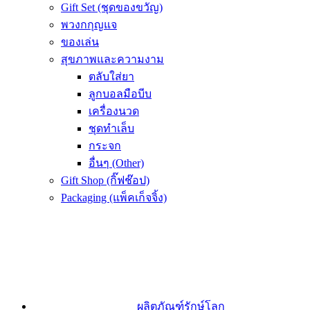
Gift Set (ชุดของขวัญ)
พวงกกุญแจ
ของเล่น
สุขภาพและความงาม
ตลับใส่ยา
ลูกบอลมือบีบ
เครื่องนวด
ชุดทำเล็บ
กระจก
อื่นๆ (Other)
Gift Shop (กิ๊ฟช๊อป)
Packaging (แพ็คเก็จจิ้ง)
ผลิตภัณฑ์รักษ์โลก