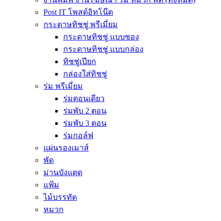
Post IT โพสต์อิทโน๊ต
กระดาษทิชชู่ พรีเมี่ยม
กระดาษทิชชู่ แบบซอง
กระดาษทิชชู่ แบบกล่อง
ทิชชู่เปียก
กล่องใส่ทิชชู่
ร่ม พรีเมี่ยม
ร่มตอนเดียว
ร่มพับ 2 ตอน
ร่มพับ 3 ตอน
ร่มกอล์ฟ
แผ่นรองเมาส์
พัด
ม่านบังแดด
แฟ้ม
ไม้บรรทัด
หมวก