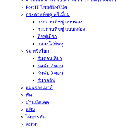
Post IT โพสต์อิทโน๊ต
กระดาษทิชชู่ พรีเมี่ยม
กระดาษทิชชู่ แบบซอง
กระดาษทิชชู่ แบบกล่อง
ทิชชู่เปียก
กล่องใส่ทิชชู่
ร่ม พรีเมี่ยม
ร่มตอนเดียว
ร่มพับ 2 ตอน
ร่มพับ 3 ตอน
ร่มกอล์ฟ
แผ่นรองเมาส์
พัด
ม่านบังแดด
แฟ้ม
ไม้บรรทัด
หมวก