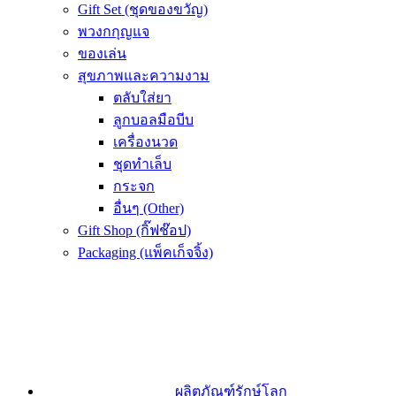
Gift Set (ชุดของขวัญ)
พวงกกุญแจ
ของเล่น
สุขภาพและความงาม
ตลับใส่ยา
ลูกบอลมือบีบ
เครื่องนวด
ชุดทำเล็บ
กระจก
อื่นๆ (Other)
Gift Shop (กิ๊ฟช๊อป)
Packaging (แพ็คเก็จจิ้ง)
ผลิตภัณฑ์รักษ์โลก