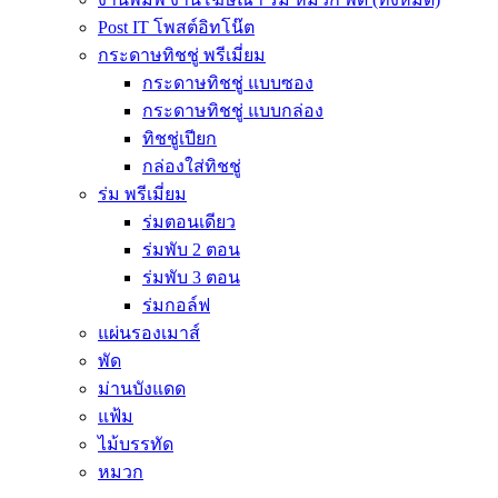
Post IT โพสต์อิทโน๊ต
กระดาษทิชชู่ พรีเมี่ยม
กระดาษทิชชู่ แบบซอง
กระดาษทิชชู่ แบบกล่อง
ทิชชู่เปียก
กล่องใส่ทิชชู่
ร่ม พรีเมี่ยม
ร่มตอนเดียว
ร่มพับ 2 ตอน
ร่มพับ 3 ตอน
ร่มกอล์ฟ
แผ่นรองเมาส์
พัด
ม่านบังแดด
แฟ้ม
ไม้บรรทัด
หมวก