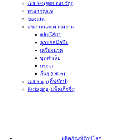
Gift Set (ชุดของขวัญ)
พวงกกุญแจ
ของเล่น
สุขภาพและความงาม
ตลับใส่ยา
ลูกบอลมือบีบ
เครื่องนวด
ชุดทำเล็บ
กระจก
อื่นๆ (Other)
Gift Shop (กิ๊ฟช๊อป)
Packaging (แพ็คเก็จจิ้ง)
ผลิตภัณฑ์รักษ์โลก