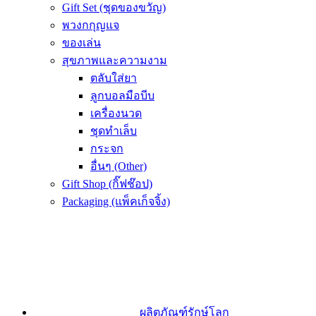
Gift Set (ชุดของขวัญ)
พวงกกุญแจ
ของเล่น
สุขภาพและความงาม
ตลับใส่ยา
ลูกบอลมือบีบ
เครื่องนวด
ชุดทำเล็บ
กระจก
อื่นๆ (Other)
Gift Shop (กิ๊ฟช๊อป)
Packaging (แพ็คเก็จจิ้ง)
ผลิตภัณฑ์รักษ์โลก