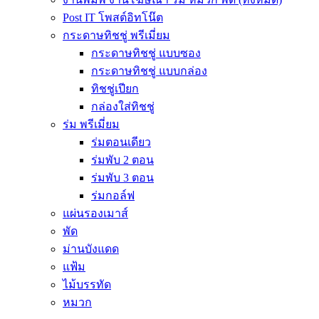
Post IT โพสต์อิทโน๊ต
กระดาษทิชชู่ พรีเมี่ยม
กระดาษทิชชู่ แบบซอง
กระดาษทิชชู่ แบบกล่อง
ทิชชู่เปียก
กล่องใส่ทิชชู่
ร่ม พรีเมี่ยม
ร่มตอนเดียว
ร่มพับ 2 ตอน
ร่มพับ 3 ตอน
ร่มกอล์ฟ
แผ่นรองเมาส์
พัด
ม่านบังแดด
แฟ้ม
ไม้บรรทัด
หมวก