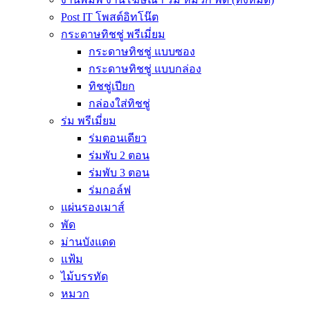
Post IT โพสต์อิทโน๊ต
กระดาษทิชชู่ พรีเมี่ยม
กระดาษทิชชู่ แบบซอง
กระดาษทิชชู่ แบบกล่อง
ทิชชู่เปียก
กล่องใส่ทิชชู่
ร่ม พรีเมี่ยม
ร่มตอนเดียว
ร่มพับ 2 ตอน
ร่มพับ 3 ตอน
ร่มกอล์ฟ
แผ่นรองเมาส์
พัด
ม่านบังแดด
แฟ้ม
ไม้บรรทัด
หมวก