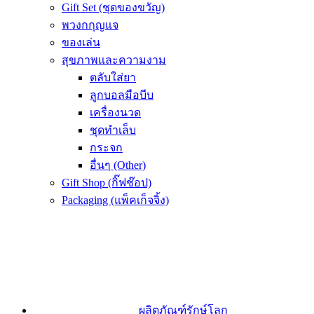
Gift Set (ชุดของขวัญ)
พวงกกุญแจ
ของเล่น
สุขภาพและความงาม
ตลับใส่ยา
ลูกบอลมือบีบ
เครื่องนวด
ชุดทำเล็บ
กระจก
อื่นๆ (Other)
Gift Shop (กิ๊ฟช๊อป)
Packaging (แพ็คเก็จจิ้ง)
ผลิตภัณฑ์รักษ์โลก