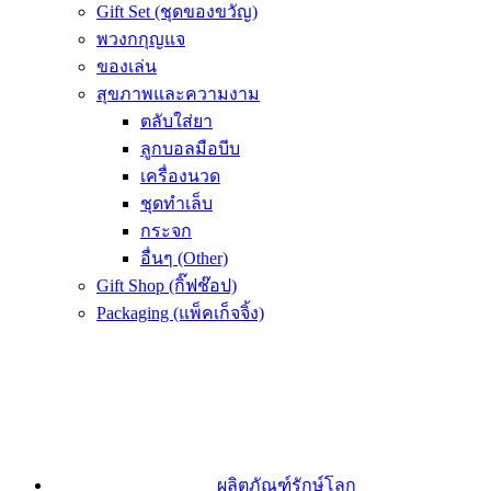
Gift Set (ชุดของขวัญ)
พวงกกุญแจ
ของเล่น
สุขภาพและความงาม
ตลับใส่ยา
ลูกบอลมือบีบ
เครื่องนวด
ชุดทำเล็บ
กระจก
อื่นๆ (Other)
Gift Shop (กิ๊ฟช๊อป)
Packaging (แพ็คเก็จจิ้ง)
ผลิตภัณฑ์รักษ์โลก