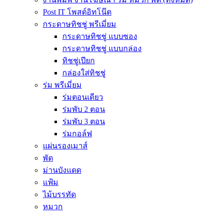
Post IT โพสต์อิทโน๊ต
กระดาษทิชชู่ พรีเมี่ยม
กระดาษทิชชู่ แบบซอง
กระดาษทิชชู่ แบบกล่อง
ทิชชู่เปียก
กล่องใส่ทิชชู่
ร่ม พรีเมี่ยม
ร่มตอนเดียว
ร่มพับ 2 ตอน
ร่มพับ 3 ตอน
ร่มกอล์ฟ
แผ่นรองเมาส์
พัด
ม่านบังแดด
แฟ้ม
ไม้บรรทัด
หมวก