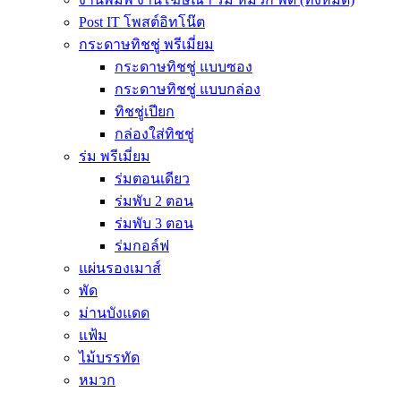
Post IT โพสต์อิทโน๊ต
กระดาษทิชชู่ พรีเมี่ยม
กระดาษทิชชู่ แบบซอง
กระดาษทิชชู่ แบบกล่อง
ทิชชู่เปียก
กล่องใส่ทิชชู่
ร่ม พรีเมี่ยม
ร่มตอนเดียว
ร่มพับ 2 ตอน
ร่มพับ 3 ตอน
ร่มกอล์ฟ
แผ่นรองเมาส์
พัด
ม่านบังแดด
แฟ้ม
ไม้บรรทัด
หมวก