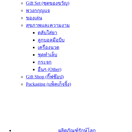
Gift Set (ชุดของขวัญ)
พวงกกุญแจ
ของเล่น
สุขภาพและความงาม
ตลับใส่ยา
ลูกบอลมือบีบ
เครื่องนวด
ชุดทำเล็บ
กระจก
อื่นๆ (Other)
Gift Shop (กิ๊ฟช๊อป)
Packaging (แพ็คเก็จจิ้ง)
ผลิตภัณฑ์รักษ์โลก