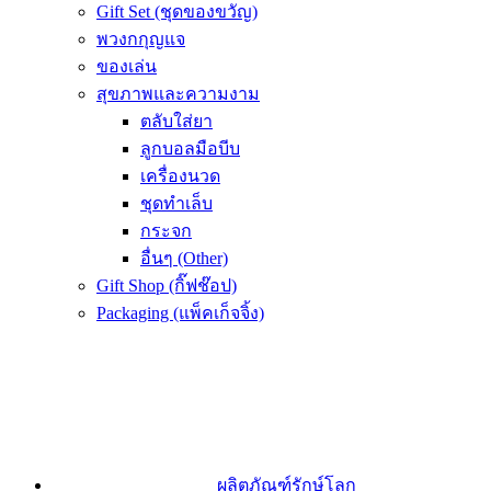
Gift Set (ชุดของขวัญ)
พวงกกุญแจ
ของเล่น
สุขภาพและความงาม
ตลับใส่ยา
ลูกบอลมือบีบ
เครื่องนวด
ชุดทำเล็บ
กระจก
อื่นๆ (Other)
Gift Shop (กิ๊ฟช๊อป)
Packaging (แพ็คเก็จจิ้ง)
ผลิตภัณฑ์รักษ์โลก