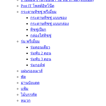
Post IT โพสต์อิทโน๊ต
กระดาษทิชชู่ พรีเมี่ยม
กระดาษทิชชู่ แบบซอง
กระดาษทิชชู่ แบบกล่อง
ทิชชู่เปียก
กล่องใส่ทิชชู่
ร่ม พรีเมี่ยม
ร่มตอนเดียว
ร่มพับ 2 ตอน
ร่มพับ 3 ตอน
ร่มกอล์ฟ
แผ่นรองเมาส์
พัด
ม่านบังแดด
แฟ้ม
ไม้บรรทัด
หมวก