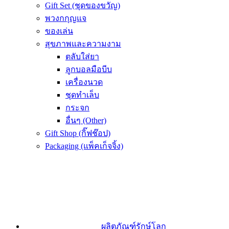
Gift Set (ชุดของขวัญ)
พวงกกุญแจ
ของเล่น
สุขภาพและความงาม
ตลับใส่ยา
ลูกบอลมือบีบ
เครื่องนวด
ชุดทำเล็บ
กระจก
อื่นๆ (Other)
Gift Shop (กิ๊ฟช๊อป)
Packaging (แพ็คเก็จจิ้ง)
ผลิตภัณฑ์รักษ์โลก