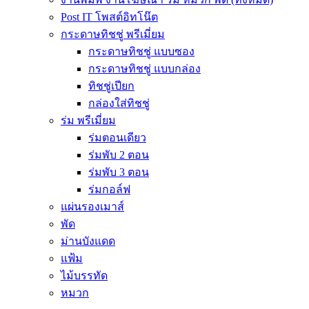
Post IT โพสต์อิทโน๊ต
กระดาษทิชชู่ พรีเมี่ยม
กระดาษทิชชู่ แบบซอง
กระดาษทิชชู่ แบบกล่อง
ทิชชู่เปียก
กล่องใส่ทิชชู่
ร่ม พรีเมี่ยม
ร่มตอนเดียว
ร่มพับ 2 ตอน
ร่มพับ 3 ตอน
ร่มกอล์ฟ
แผ่นรองเมาส์
พัด
ม่านบังแดด
แฟ้ม
ไม้บรรทัด
หมวก