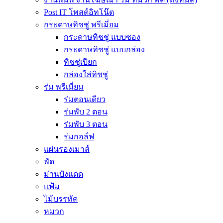
Post IT โพสต์อิทโน๊ต
กระดาษทิชชู่ พรีเมี่ยม
กระดาษทิชชู่ แบบซอง
กระดาษทิชชู่ แบบกล่อง
ทิชชู่เปียก
กล่องใส่ทิชชู่
ร่ม พรีเมี่ยม
ร่มตอนเดียว
ร่มพับ 2 ตอน
ร่มพับ 3 ตอน
ร่มกอล์ฟ
แผ่นรองเมาส์
พัด
ม่านบังแดด
แฟ้ม
ไม้บรรทัด
หมวก