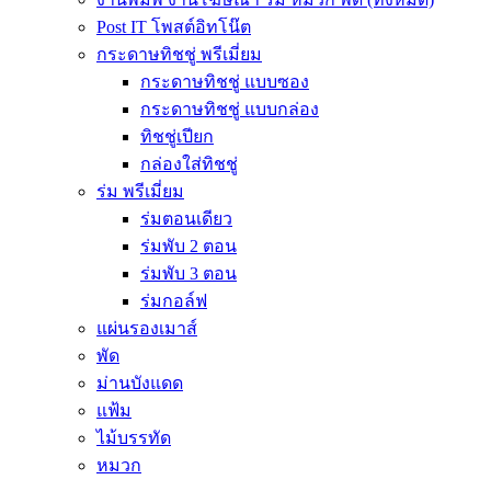
Post IT โพสต์อิทโน๊ต
กระดาษทิชชู่ พรีเมี่ยม
กระดาษทิชชู่ แบบซอง
กระดาษทิชชู่ แบบกล่อง
ทิชชู่เปียก
กล่องใส่ทิชชู่
ร่ม พรีเมี่ยม
ร่มตอนเดียว
ร่มพับ 2 ตอน
ร่มพับ 3 ตอน
ร่มกอล์ฟ
แผ่นรองเมาส์
พัด
ม่านบังแดด
แฟ้ม
ไม้บรรทัด
หมวก