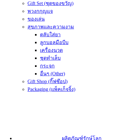
Gift Set (ชุดของขวัญ)
พวงกกุญแจ
ของเล่น
สุขภาพและความงาม
ตลับใส่ยา
ลูกบอลมือบีบ
เครื่องนวด
ชุดทำเล็บ
กระจก
อื่นๆ (Other)
Gift Shop (กิ๊ฟช๊อป)
Packaging (แพ็คเก็จจิ้ง)
ผลิตภัณฑ์รักษ์โลก