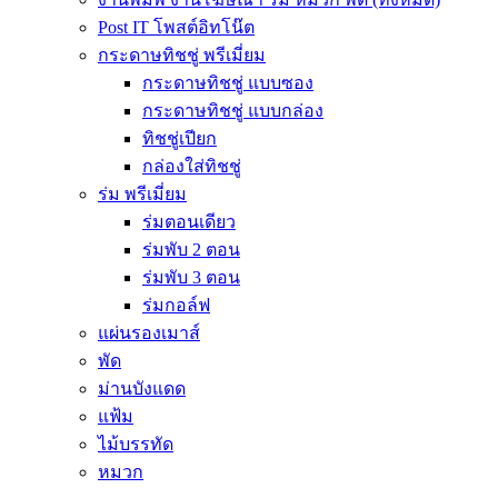
Post IT โพสต์อิทโน๊ต
กระดาษทิชชู่ พรีเมี่ยม
กระดาษทิชชู่ แบบซอง
กระดาษทิชชู่ แบบกล่อง
ทิชชู่เปียก
กล่องใส่ทิชชู่
ร่ม พรีเมี่ยม
ร่มตอนเดียว
ร่มพับ 2 ตอน
ร่มพับ 3 ตอน
ร่มกอล์ฟ
แผ่นรองเมาส์
พัด
ม่านบังแดด
แฟ้ม
ไม้บรรทัด
หมวก