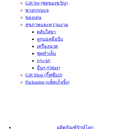
Gift Set (ชุดของขวัญ)
พวงกกุญแจ
ของเล่น
สุขภาพและความงาม
ตลับใส่ยา
ลูกบอลมือบีบ
เครื่องนวด
ชุดทำเล็บ
กระจก
อื่นๆ (Other)
Gift Shop (กิ๊ฟช๊อป)
Packaging (แพ็คเก็จจิ้ง)
ผลิตภัณฑ์รักษ์โลก