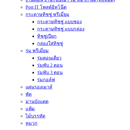
Post IT โพสต์อิทโน๊ต
กระดาษทิชชู่ พรีเมี่ยม
กระดาษทิชชู่ แบบซอง
กระดาษทิชชู่ แบบกล่อง
ทิชชู่เปียก
กล่องใส่ทิชชู่
ร่ม พรีเมี่ยม
ร่มตอนเดียว
ร่มพับ 2 ตอน
ร่มพับ 3 ตอน
ร่มกอล์ฟ
แผ่นรองเมาส์
พัด
ม่านบังแดด
แฟ้ม
ไม้บรรทัด
หมวก