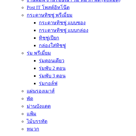
Post IT โพสต์อิทโน๊ต
กระดาษทิชชู่ พรีเมี่ยม
กระดาษทิชชู่ แบบซอง
กระดาษทิชชู่ แบบกล่อง
ทิชชู่เปียก
กล่องใส่ทิชชู่
ร่ม พรีเมี่ยม
ร่มตอนเดียว
ร่มพับ 2 ตอน
ร่มพับ 3 ตอน
ร่มกอล์ฟ
แผ่นรองเมาส์
พัด
ม่านบังแดด
แฟ้ม
ไม้บรรทัด
หมวก