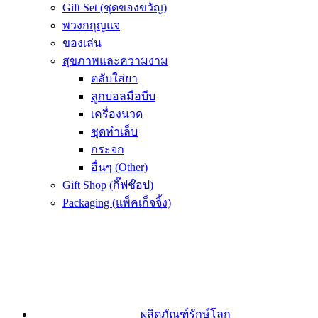
Gift Set (ชุดของขวัญ)
พวงกกุญแจ
ของเล่น
สุขภาพและความงาม
ตลับใส่ยา
ลูกบอลมือบีบ
เครื่องนวด
ชุดทำเล็บ
กระจก
อื่นๆ (Other)
Gift Shop (กิ๊ฟช๊อป)
Packaging (แพ็คเก็จจิ้ง)
ผลิตภัณฑ์รักษ์โลก