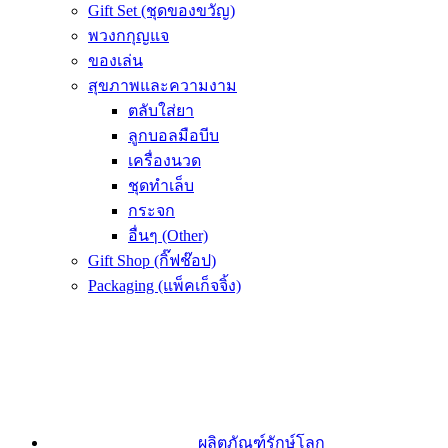
Gift Set (ชุดของขวัญ)
พวงกกุญแจ
ของเล่น
สุขภาพและความงาม
ตลับใส่ยา
ลูกบอลมือบีบ
เครื่องนวด
ชุดทำเล็บ
กระจก
อื่นๆ (Other)
Gift Shop (กิ๊ฟช๊อป)
Packaging (แพ็คเก็จจิ้ง)
ผลิตภัณฑ์รักษ์โลก