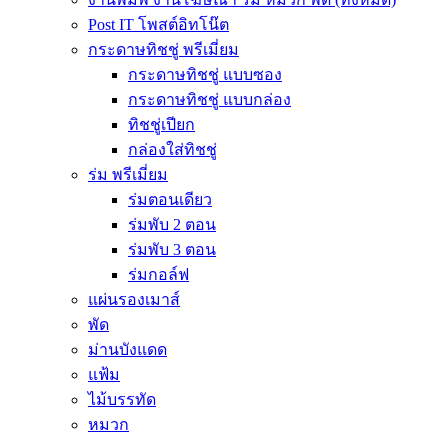
Post IT โพสต์อิทโน๊ต
กระดาษทิชชู่ พรีเมี่ยม
กระดาษทิชชู่ แบบซอง
กระดาษทิชชู่ แบบกล่อง
ทิชชู่เปียก
กล่องใส่ทิชชู่
ร่ม พรีเมี่ยม
ร่มตอนเดียว
ร่มพับ 2 ตอน
ร่มพับ 3 ตอน
ร่มกอล์ฟ
แผ่นรองเมาส์
พัด
ม่านบังแดด
แฟ้ม
ไม้บรรทัด
หมวก