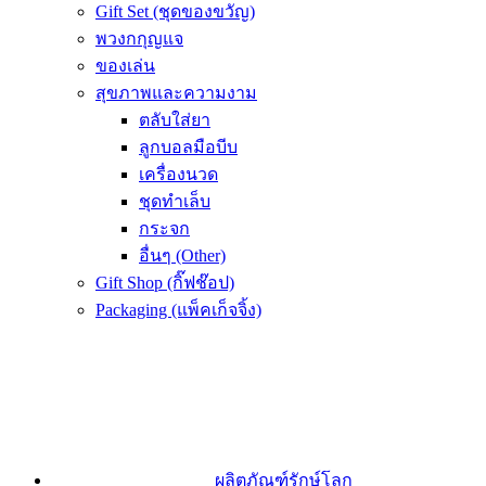
Gift Set (ชุดของขวัญ)
พวงกกุญแจ
ของเล่น
สุขภาพและความงาม
ตลับใส่ยา
ลูกบอลมือบีบ
เครื่องนวด
ชุดทำเล็บ
กระจก
อื่นๆ (Other)
Gift Shop (กิ๊ฟช๊อป)
Packaging (แพ็คเก็จจิ้ง)
ผลิตภัณฑ์รักษ์โลก