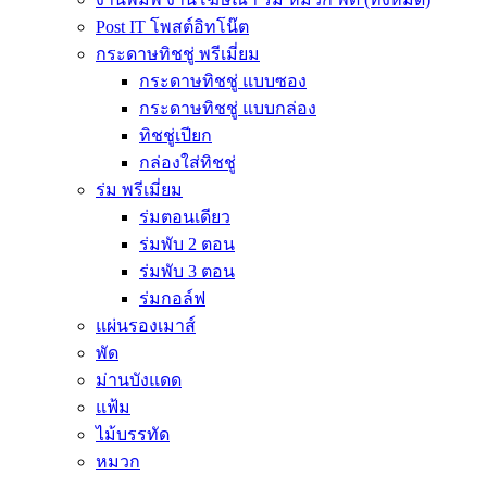
Post IT โพสต์อิทโน๊ต
กระดาษทิชชู่ พรีเมี่ยม
กระดาษทิชชู่ แบบซอง
กระดาษทิชชู่ แบบกล่อง
ทิชชู่เปียก
กล่องใส่ทิชชู่
ร่ม พรีเมี่ยม
ร่มตอนเดียว
ร่มพับ 2 ตอน
ร่มพับ 3 ตอน
ร่มกอล์ฟ
แผ่นรองเมาส์
พัด
ม่านบังแดด
แฟ้ม
ไม้บรรทัด
หมวก