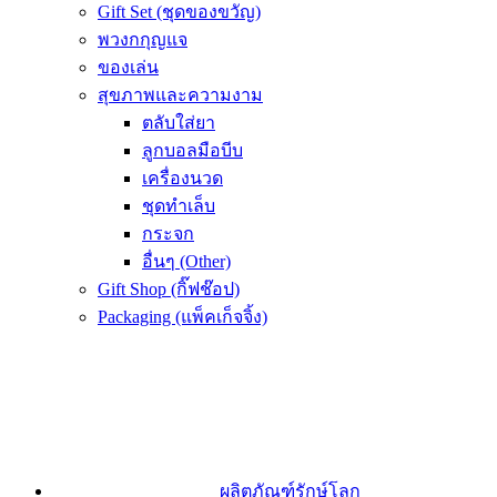
Gift Set (ชุดของขวัญ)
พวงกกุญแจ
ของเล่น
สุขภาพและความงาม
ตลับใส่ยา
ลูกบอลมือบีบ
เครื่องนวด
ชุดทำเล็บ
กระจก
อื่นๆ (Other)
Gift Shop (กิ๊ฟช๊อป)
Packaging (แพ็คเก็จจิ้ง)
ผลิตภัณฑ์รักษ์โลก