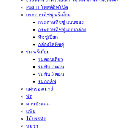
Post IT โพสต์อิทโน๊ต
กระดาษทิชชู่ พรีเมี่ยม
กระดาษทิชชู่ แบบซอง
กระดาษทิชชู่ แบบกล่อง
ทิชชู่เปียก
กล่องใส่ทิชชู่
ร่ม พรีเมี่ยม
ร่มตอนเดียว
ร่มพับ 2 ตอน
ร่มพับ 3 ตอน
ร่มกอล์ฟ
แผ่นรองเมาส์
พัด
ม่านบังแดด
แฟ้ม
ไม้บรรทัด
หมวก