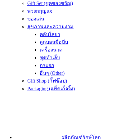
Gift Set (ชุดของขวัญ)
พวงกกุญแจ
ของเล่น
สุขภาพและความงาม
ตลับใส่ยา
ลูกบอลมือบีบ
เครื่องนวด
ชุดทำเล็บ
กระจก
อื่นๆ (Other)
Gift Shop (กิ๊ฟช๊อป)
Packaging (แพ็คเก็จจิ้ง)
ผลิตภัณฑ์รักษ์โลก