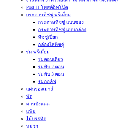
Post IT โพสต์อิทโน๊ต
กระดาษทิชชู่ พรีเมี่ยม
กระดาษทิชชู่ แบบซอง
กระดาษทิชชู่ แบบกล่อง
ทิชชู่เปียก
กล่องใส่ทิชชู่
ร่ม พรีเมี่ยม
ร่มตอนเดียว
ร่มพับ 2 ตอน
ร่มพับ 3 ตอน
ร่มกอล์ฟ
แผ่นรองเมาส์
พัด
ม่านบังแดด
แฟ้ม
ไม้บรรทัด
หมวก