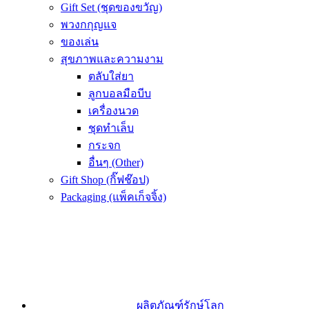
Gift Set (ชุดของขวัญ)
พวงกกุญแจ
ของเล่น
สุขภาพและความงาม
ตลับใส่ยา
ลูกบอลมือบีบ
เครื่องนวด
ชุดทำเล็บ
กระจก
อื่นๆ (Other)
Gift Shop (กิ๊ฟช๊อป)
Packaging (แพ็คเก็จจิ้ง)
ผลิตภัณฑ์รักษ์โลก