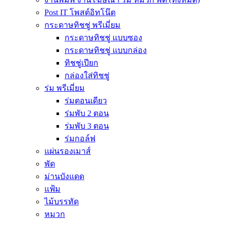
Post IT โพสต์อิทโน๊ต
กระดาษทิชชู่ พรีเมี่ยม
กระดาษทิชชู่ แบบซอง
กระดาษทิชชู่ แบบกล่อง
ทิชชู่เปียก
กล่องใส่ทิชชู่
ร่ม พรีเมี่ยม
ร่มตอนเดียว
ร่มพับ 2 ตอน
ร่มพับ 3 ตอน
ร่มกอล์ฟ
แผ่นรองเมาส์
พัด
ม่านบังแดด
แฟ้ม
ไม้บรรทัด
หมวก