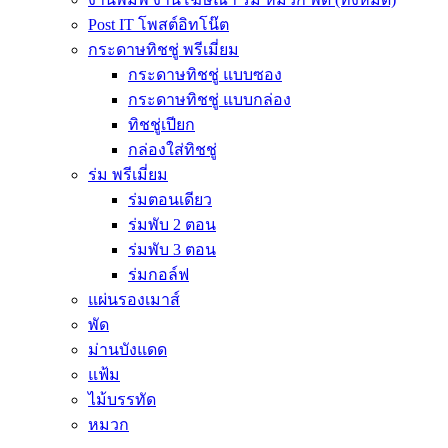
Post IT โพสต์อิทโน๊ต
กระดาษทิชชู่ พรีเมี่ยม
กระดาษทิชชู่ แบบซอง
กระดาษทิชชู่ แบบกล่อง
ทิชชู่เปียก
กล่องใส่ทิชชู่
ร่ม พรีเมี่ยม
ร่มตอนเดียว
ร่มพับ 2 ตอน
ร่มพับ 3 ตอน
ร่มกอล์ฟ
แผ่นรองเมาส์
พัด
ม่านบังแดด
แฟ้ม
ไม้บรรทัด
หมวก