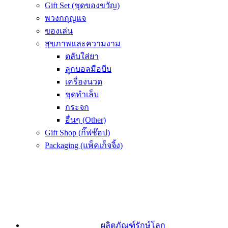
Gift Set (ชุดของขวัญ)
พวงกกุญแจ
ของเล่น
สุขภาพและความงาม
ตลับใส่ยา
ลูกบอลมือบีบ
เครื่องนวด
ชุดทำเล็บ
กระจก
อื่นๆ (Other)
Gift Shop (กิ๊ฟช๊อป)
Packaging (แพ็คเก็จจิ้ง)
ผลิตภัณฑ์รักษ์โลก