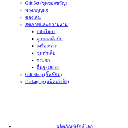
Gift Set (ชุดของขวัญ)
พวงกกุญแจ
ของเล่น
สุขภาพและความงาม
ตลับใส่ยา
ลูกบอลมือบีบ
เครื่องนวด
ชุดทำเล็บ
กระจก
อื่นๆ (Other)
Gift Shop (กิ๊ฟช๊อป)
Packaging (แพ็คเก็จจิ้ง)
ผลิตภัณฑ์รักษ์โลก