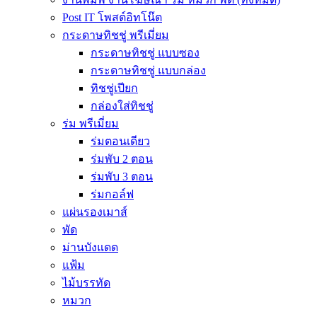
Post IT โพสต์อิทโน๊ต
กระดาษทิชชู่ พรีเมี่ยม
กระดาษทิชชู่ แบบซอง
กระดาษทิชชู่ แบบกล่อง
ทิชชู่เปียก
กล่องใส่ทิชชู่
ร่ม พรีเมี่ยม
ร่มตอนเดียว
ร่มพับ 2 ตอน
ร่มพับ 3 ตอน
ร่มกอล์ฟ
แผ่นรองเมาส์
พัด
ม่านบังแดด
แฟ้ม
ไม้บรรทัด
หมวก