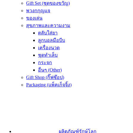
Gift Set (ชุดของขวัญ)
พวงกกุญแจ
ของเล่น
สุขภาพและความงาม
ตลับใส่ยา
ลูกบอลมือบีบ
เครื่องนวด
ชุดทำเล็บ
กระจก
อื่นๆ (Other)
Gift Shop (กิ๊ฟช๊อป)
Packaging (แพ็คเก็จจิ้ง)
ผลิตภัณฑ์รักษ์โลก