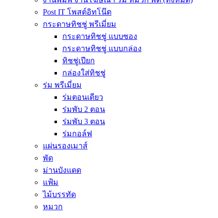
Post IT โพสต์อิทโน๊ต
กระดาษทิชชู่ พรีเมี่ยม
กระดาษทิชชู่ แบบซอง
กระดาษทิชชู่ แบบกล่อง
ทิชชู่เปียก
กล่องใส่ทิชชู่
ร่ม พรีเมี่ยม
ร่มตอนเดียว
ร่มพับ 2 ตอน
ร่มพับ 3 ตอน
ร่มกอล์ฟ
แผ่นรองเมาส์
พัด
ม่านบังแดด
แฟ้ม
ไม้บรรทัด
หมวก