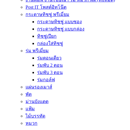
Post IT โพสต์อิทโน๊ต
กระดาษทิชชู่ พรีเมี่ยม
กระดาษทิชชู่ แบบซอง
กระดาษทิชชู่ แบบกล่อง
ทิชชู่เปียก
กล่องใส่ทิชชู่
ร่ม พรีเมี่ยม
ร่มตอนเดียว
ร่มพับ 2 ตอน
ร่มพับ 3 ตอน
ร่มกอล์ฟ
แผ่นรองเมาส์
พัด
ม่านบังแดด
แฟ้ม
ไม้บรรทัด
หมวก