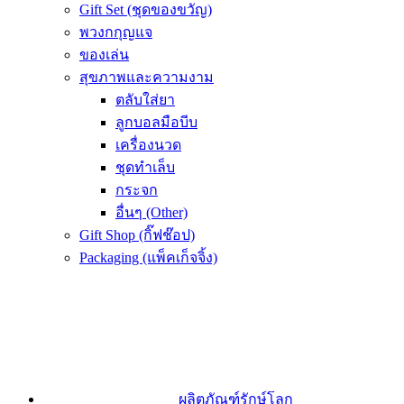
Gift Set (ชุดของขวัญ)
พวงกกุญแจ
ของเล่น
สุขภาพและความงาม
ตลับใส่ยา
ลูกบอลมือบีบ
เครื่องนวด
ชุดทำเล็บ
กระจก
อื่นๆ (Other)
Gift Shop (กิ๊ฟช๊อป)
Packaging (แพ็คเก็จจิ้ง)
ผลิตภัณฑ์รักษ์โลก