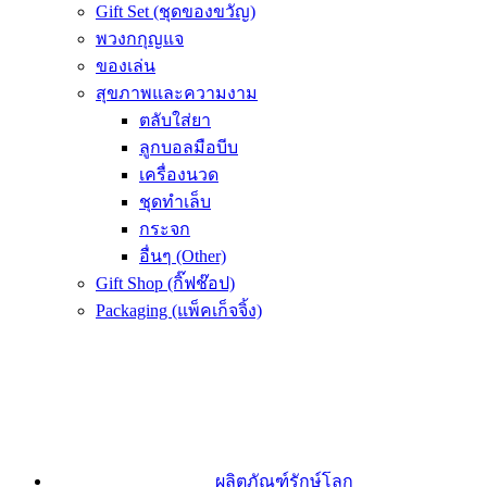
Gift Set (ชุดของขวัญ)
พวงกกุญแจ
ของเล่น
สุขภาพและความงาม
ตลับใส่ยา
ลูกบอลมือบีบ
เครื่องนวด
ชุดทำเล็บ
กระจก
อื่นๆ (Other)
Gift Shop (กิ๊ฟช๊อป)
Packaging (แพ็คเก็จจิ้ง)
ผลิตภัณฑ์รักษ์โลก