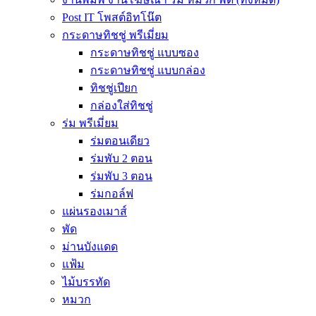
Post IT โพสต์อิทโน๊ต
กระดาษทิชชู่ พรีเมี่ยม
กระดาษทิชชู่ แบบซอง
กระดาษทิชชู่ แบบกล่อง
ทิชชู่เปียก
กล่องใส่ทิชชู่
ร่ม พรีเมี่ยม
ร่มตอนเดียว
ร่มพับ 2 ตอน
ร่มพับ 3 ตอน
ร่มกอล์ฟ
แผ่นรองเมาส์
พัด
ม่านบังแดด
แฟ้ม
ไม้บรรทัด
หมวก