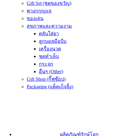
Gift Set (ชุดของขวัญ)
พวงกกุญแจ
ของเล่น
สุขภาพและความงาม
ตลับใส่ยา
ลูกบอลมือบีบ
เครื่องนวด
ชุดทำเล็บ
กระจก
อื่นๆ (Other)
Gift Shop (กิ๊ฟช๊อป)
Packaging (แพ็คเก็จจิ้ง)
ผลิตภัณฑ์รักษ์โลก