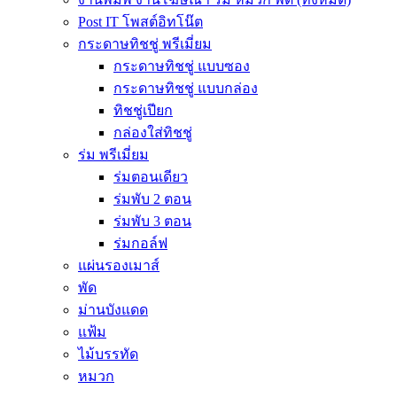
Post IT โพสต์อิทโน๊ต
กระดาษทิชชู่ พรีเมี่ยม
กระดาษทิชชู่ แบบซอง
กระดาษทิชชู่ แบบกล่อง
ทิชชู่เปียก
กล่องใส่ทิชชู่
ร่ม พรีเมี่ยม
ร่มตอนเดียว
ร่มพับ 2 ตอน
ร่มพับ 3 ตอน
ร่มกอล์ฟ
แผ่นรองเมาส์
พัด
ม่านบังแดด
แฟ้ม
ไม้บรรทัด
หมวก