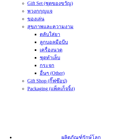
Gift Set (ชุดของขวัญ)
พวงกกุญแจ
ของเล่น
สุขภาพและความงาม
ตลับใส่ยา
ลูกบอลมือบีบ
เครื่องนวด
ชุดทำเล็บ
กระจก
อื่นๆ (Other)
Gift Shop (กิ๊ฟช๊อป)
Packaging (แพ็คเก็จจิ้ง)
ผลิตภัณฑ์รักษ์โลก