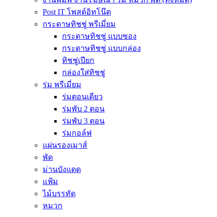
Post IT โพสต์อิทโน๊ต
กระดาษทิชชู่ พรีเมี่ยม
กระดาษทิชชู่ แบบซอง
กระดาษทิชชู่ แบบกล่อง
ทิชชู่เปียก
กล่องใส่ทิชชู่
ร่ม พรีเมี่ยม
ร่มตอนเดียว
ร่มพับ 2 ตอน
ร่มพับ 3 ตอน
ร่มกอล์ฟ
แผ่นรองเมาส์
พัด
ม่านบังแดด
แฟ้ม
ไม้บรรทัด
หมวก