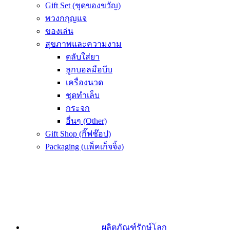
Gift Set (ชุดของขวัญ)
พวงกกุญแจ
ของเล่น
สุขภาพและความงาม
ตลับใส่ยา
ลูกบอลมือบีบ
เครื่องนวด
ชุดทำเล็บ
กระจก
อื่นๆ (Other)
Gift Shop (กิ๊ฟช๊อป)
Packaging (แพ็คเก็จจิ้ง)
ผลิตภัณฑ์รักษ์โลก