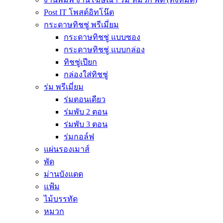
Post IT โพสต์อิทโน๊ต
กระดาษทิชชู่ พรีเมี่ยม
กระดาษทิชชู่ แบบซอง
กระดาษทิชชู่ แบบกล่อง
ทิชชู่เปียก
กล่องใส่ทิชชู่
ร่ม พรีเมี่ยม
ร่มตอนเดียว
ร่มพับ 2 ตอน
ร่มพับ 3 ตอน
ร่มกอล์ฟ
แผ่นรองเมาส์
พัด
ม่านบังแดด
แฟ้ม
ไม้บรรทัด
หมวก