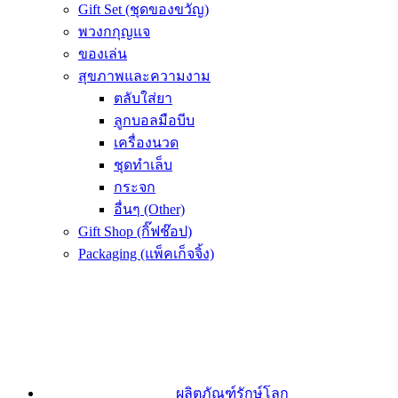
Gift Set (ชุดของขวัญ)
พวงกกุญแจ
ของเล่น
สุขภาพและความงาม
ตลับใส่ยา
ลูกบอลมือบีบ
เครื่องนวด
ชุดทำเล็บ
กระจก
อื่นๆ (Other)
Gift Shop (กิ๊ฟช๊อป)
Packaging (แพ็คเก็จจิ้ง)
ผลิตภัณฑ์รักษ์โลก