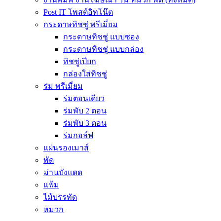
Post IT โพสต์อิทโน๊ต
กระดาษทิชชู่ พรีเมี่ยม
กระดาษทิชชู่ แบบซอง
กระดาษทิชชู่ แบบกล่อง
ทิชชู่เปียก
กล่องใส่ทิชชู่
ร่ม พรีเมี่ยม
ร่มตอนเดียว
ร่มพับ 2 ตอน
ร่มพับ 3 ตอน
ร่มกอล์ฟ
แผ่นรองเมาส์
พัด
ม่านบังแดด
แฟ้ม
ไม้บรรทัด
หมวก