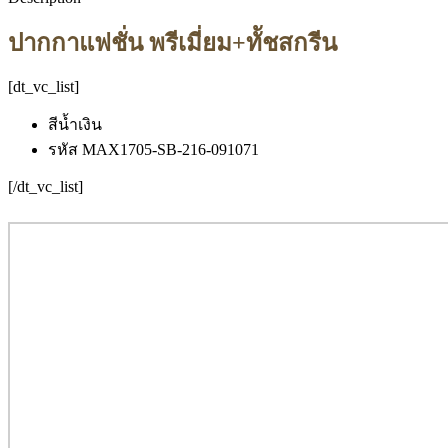
ปากกาแฟชั่น พรีเมี่ยม+ทััชสกรีน
[dt_vc_list]
สีน้ำเงิน
รหัส MAX1705-SB-216-091071
[/dt_vc_list]