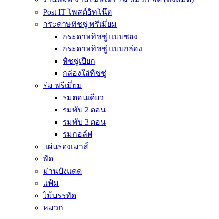
Post IT โพสต์อิทโน๊ต
กระดาษทิชชู่ พรีเมี่ยม
กระดาษทิชชู่ แบบซอง
กระดาษทิชชู่ แบบกล่อง
ทิชชู่เปียก
กล่องใส่ทิชชู่
ร่ม พรีเมี่ยม
ร่มตอนเดียว
ร่มพับ 2 ตอน
ร่มพับ 3 ตอน
ร่มกอล์ฟ
แผ่นรองเมาส์
พัด
ม่านบังแดด
แฟ้ม
ไม้บรรทัด
หมวก