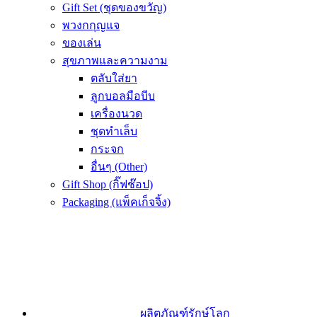
Gift Set (ชุดของขวัญ)
พวงกกุญแจ
ของเล่น
สุขภาพและความงาม
ตลับใส่ยา
ลูกบอลมือบีบ
เครื่องนวด
ชุดทำเล็บ
กระจก
อื่นๆ (Other)
Gift Shop (กิ๊ฟช๊อป)
Packaging (แพ็คเก็จจิ้ง)
ผลิตภัณฑ์รักษ์โลก