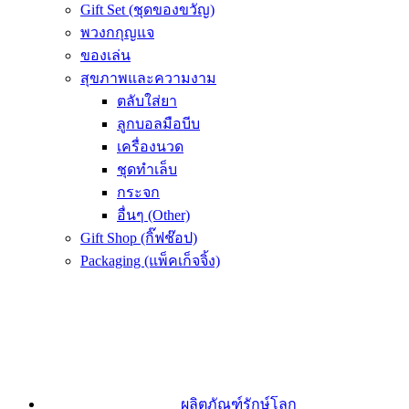
Gift Set (ชุดของขวัญ)
พวงกกุญแจ
ของเล่น
สุขภาพและความงาม
ตลับใส่ยา
ลูกบอลมือบีบ
เครื่องนวด
ชุดทำเล็บ
กระจก
อื่นๆ (Other)
Gift Shop (กิ๊ฟช๊อป)
Packaging (แพ็คเก็จจิ้ง)
ผลิตภัณฑ์รักษ์โลก