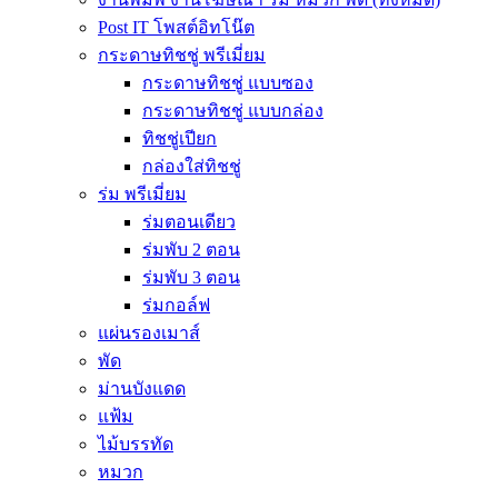
Post IT โพสต์อิทโน๊ต
กระดาษทิชชู่ พรีเมี่ยม
กระดาษทิชชู่ แบบซอง
กระดาษทิชชู่ แบบกล่อง
ทิชชู่เปียก
กล่องใส่ทิชชู่
ร่ม พรีเมี่ยม
ร่มตอนเดียว
ร่มพับ 2 ตอน
ร่มพับ 3 ตอน
ร่มกอล์ฟ
แผ่นรองเมาส์
พัด
ม่านบังแดด
แฟ้ม
ไม้บรรทัด
หมวก