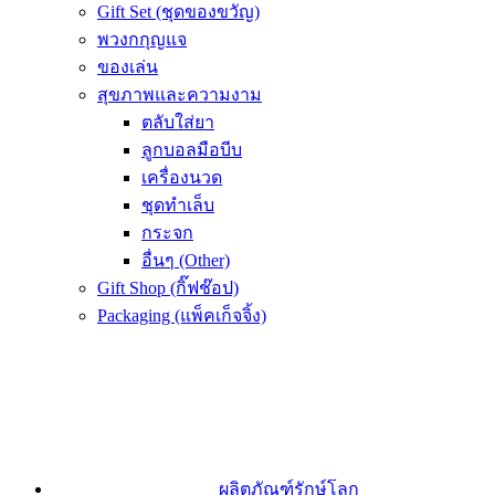
Gift Set (ชุดของขวัญ)
พวงกกุญแจ
ของเล่น
สุขภาพและความงาม
ตลับใส่ยา
ลูกบอลมือบีบ
เครื่องนวด
ชุดทำเล็บ
กระจก
อื่นๆ (Other)
Gift Shop (กิ๊ฟช๊อป)
Packaging (แพ็คเก็จจิ้ง)
ผลิตภัณฑ์รักษ์โลก