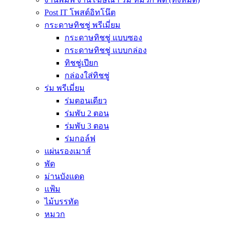
Post IT โพสต์อิทโน๊ต
กระดาษทิชชู่ พรีเมี่ยม
กระดาษทิชชู่ แบบซอง
กระดาษทิชชู่ แบบกล่อง
ทิชชู่เปียก
กล่องใส่ทิชชู่
ร่ม พรีเมี่ยม
ร่มตอนเดียว
ร่มพับ 2 ตอน
ร่มพับ 3 ตอน
ร่มกอล์ฟ
แผ่นรองเมาส์
พัด
ม่านบังแดด
แฟ้ม
ไม้บรรทัด
หมวก