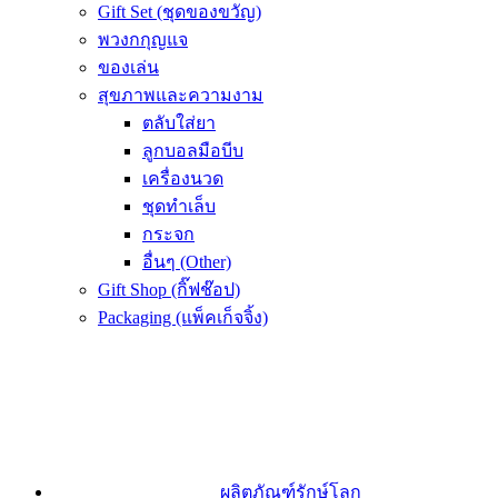
Gift Set (ชุดของขวัญ)
พวงกกุญแจ
ของเล่น
สุขภาพและความงาม
ตลับใส่ยา
ลูกบอลมือบีบ
เครื่องนวด
ชุดทำเล็บ
กระจก
อื่นๆ (Other)
Gift Shop (กิ๊ฟช๊อป)
Packaging (แพ็คเก็จจิ้ง)
ผลิตภัณฑ์รักษ์โลก