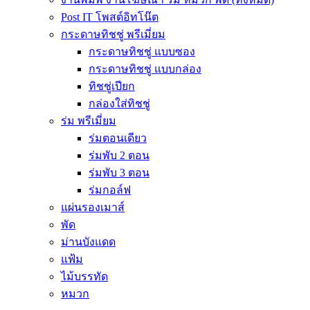
Post IT โพสต์อิทโน๊ต
กระดาษทิชชู่ พรีเมี่ยม
กระดาษทิชชู่ แบบซอง
กระดาษทิชชู่ แบบกล่อง
ทิชชู่เปียก
กล่องใส่ทิชชู่
ร่ม พรีเมี่ยม
ร่มตอนเดียว
ร่มพับ 2 ตอน
ร่มพับ 3 ตอน
ร่มกอล์ฟ
แผ่นรองเมาส์
พัด
ม่านบังแดด
แฟ้ม
ไม้บรรทัด
หมวก