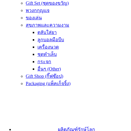
Gift Set (ชุดของขวัญ)
พวงกกุญแจ
ของเล่น
สุขภาพและความงาม
ตลับใส่ยา
ลูกบอลมือบีบ
เครื่องนวด
ชุดทำเล็บ
กระจก
อื่นๆ (Other)
Gift Shop (กิ๊ฟช๊อป)
Packaging (แพ็คเก็จจิ้ง)
ผลิตภัณฑ์รักษ์โลก