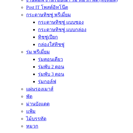
Post IT โพสต์อิทโน๊ต
กระดาษทิชชู่ พรีเมี่ยม
กระดาษทิชชู่ แบบซอง
กระดาษทิชชู่ แบบกล่อง
ทิชชู่เปียก
กล่องใส่ทิชชู่
ร่ม พรีเมี่ยม
ร่มตอนเดียว
ร่มพับ 2 ตอน
ร่มพับ 3 ตอน
ร่มกอล์ฟ
แผ่นรองเมาส์
พัด
ม่านบังแดด
แฟ้ม
ไม้บรรทัด
หมวก