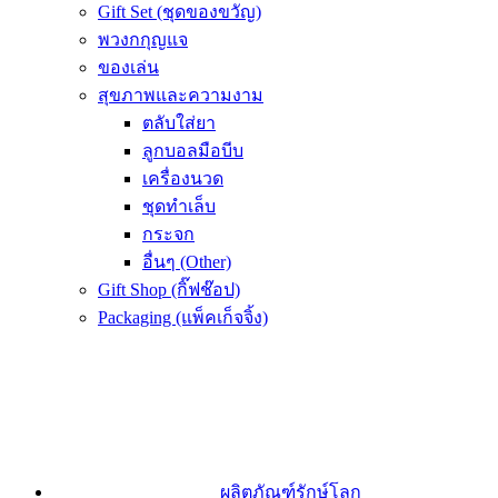
Gift Set (ชุดของขวัญ)
พวงกกุญแจ
ของเล่น
สุขภาพและความงาม
ตลับใส่ยา
ลูกบอลมือบีบ
เครื่องนวด
ชุดทำเล็บ
กระจก
อื่นๆ (Other)
Gift Shop (กิ๊ฟช๊อป)
Packaging (แพ็คเก็จจิ้ง)
ผลิตภัณฑ์รักษ์โลก