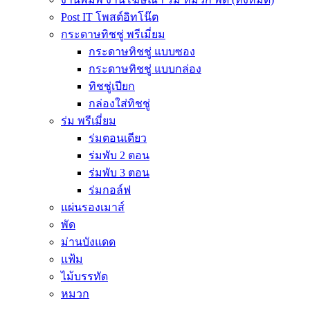
Post IT โพสต์อิทโน๊ต
กระดาษทิชชู่ พรีเมี่ยม
กระดาษทิชชู่ แบบซอง
กระดาษทิชชู่ แบบกล่อง
ทิชชู่เปียก
กล่องใส่ทิชชู่
ร่ม พรีเมี่ยม
ร่มตอนเดียว
ร่มพับ 2 ตอน
ร่มพับ 3 ตอน
ร่มกอล์ฟ
แผ่นรองเมาส์
พัด
ม่านบังแดด
แฟ้ม
ไม้บรรทัด
หมวก