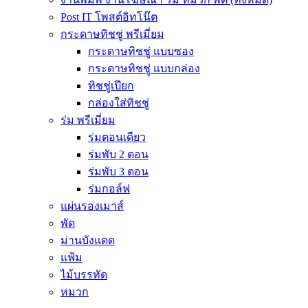
Post IT โพสต์อิทโน๊ต
กระดาษทิชชู่ พรีเมี่ยม
กระดาษทิชชู่ แบบซอง
กระดาษทิชชู่ แบบกล่อง
ทิชชู่เปียก
กล่องใส่ทิชชู่
ร่ม พรีเมี่ยม
ร่มตอนเดียว
ร่มพับ 2 ตอน
ร่มพับ 3 ตอน
ร่มกอล์ฟ
แผ่นรองเมาส์
พัด
ม่านบังแดด
แฟ้ม
ไม้บรรทัด
หมวก