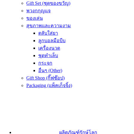
Gift Set (ชุดของขวัญ)
พวงกกุญแจ
ของเล่น
สุขภาพและความงาม
ตลับใส่ยา
ลูกบอลมือบีบ
เครื่องนวด
ชุดทำเล็บ
กระจก
อื่นๆ (Other)
Gift Shop (กิ๊ฟช๊อป)
Packaging (แพ็คเก็จจิ้ง)
ผลิตภัณฑ์รักษ์โลก