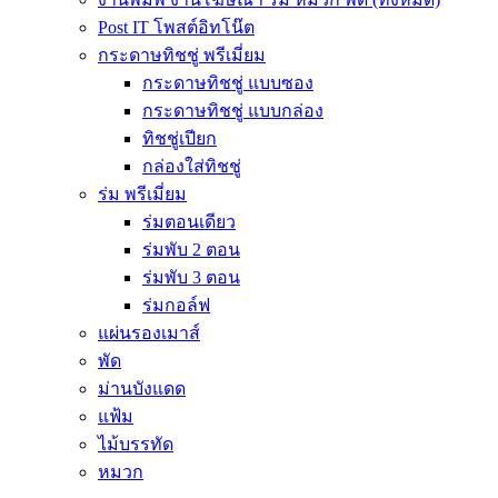
Post IT โพสต์อิทโน๊ต
กระดาษทิชชู่ พรีเมี่ยม
กระดาษทิชชู่ แบบซอง
กระดาษทิชชู่ แบบกล่อง
ทิชชู่เปียก
กล่องใส่ทิชชู่
ร่ม พรีเมี่ยม
ร่มตอนเดียว
ร่มพับ 2 ตอน
ร่มพับ 3 ตอน
ร่มกอล์ฟ
แผ่นรองเมาส์
พัด
ม่านบังแดด
แฟ้ม
ไม้บรรทัด
หมวก