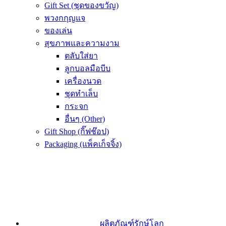
Gift Set (ชุดของขวัญ)
พวงกกุญแจ
ของเล่น
สุขภาพและความงาม
ตลับใส่ยา
ลูกบอลมือบีบ
เครื่องนวด
ชุดทำเล็บ
กระจก
อื่นๆ (Other)
Gift Shop (กิ๊ฟช๊อป)
Packaging (แพ็คเก็จจิ้ง)
ผลิตภัณฑ์รักษ์โลก