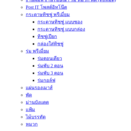
Post IT โพสต์อิทโน๊ต
กระดาษทิชชู่ พรีเมี่ยม
กระดาษทิชชู่ แบบซอง
กระดาษทิชชู่ แบบกล่อง
ทิชชู่เปียก
กล่องใส่ทิชชู่
ร่ม พรีเมี่ยม
ร่มตอนเดียว
ร่มพับ 2 ตอน
ร่มพับ 3 ตอน
ร่มกอล์ฟ
แผ่นรองเมาส์
พัด
ม่านบังแดด
แฟ้ม
ไม้บรรทัด
หมวก