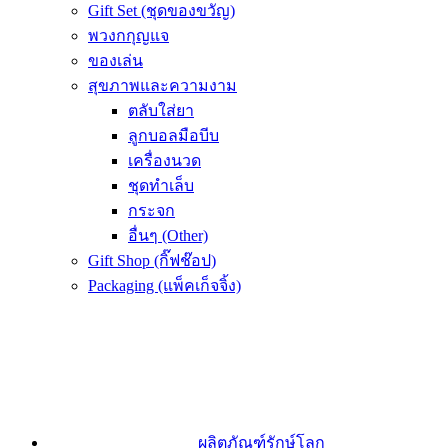
Gift Set (ชุดของขวัญ)
พวงกกุญแจ
ของเล่น
สุขภาพและความงาม
ตลับใส่ยา
ลูกบอลมือบีบ
เครื่องนวด
ชุดทำเล็บ
กระจก
อื่นๆ (Other)
Gift Shop (กิ๊ฟช๊อป)
Packaging (แพ็คเก็จจิ้ง)
ผลิตภัณฑ์รักษ์โลก