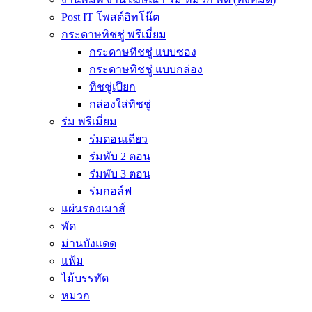
Post IT โพสต์อิทโน๊ต
กระดาษทิชชู่ พรีเมี่ยม
กระดาษทิชชู่ แบบซอง
กระดาษทิชชู่ แบบกล่อง
ทิชชู่เปียก
กล่องใส่ทิชชู่
ร่ม พรีเมี่ยม
ร่มตอนเดียว
ร่มพับ 2 ตอน
ร่มพับ 3 ตอน
ร่มกอล์ฟ
แผ่นรองเมาส์
พัด
ม่านบังแดด
แฟ้ม
ไม้บรรทัด
หมวก