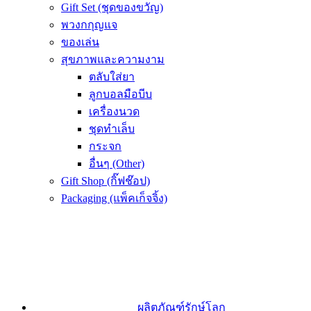
Gift Set (ชุดของขวัญ)
พวงกกุญแจ
ของเล่น
สุขภาพและความงาม
ตลับใส่ยา
ลูกบอลมือบีบ
เครื่องนวด
ชุดทำเล็บ
กระจก
อื่นๆ (Other)
Gift Shop (กิ๊ฟช๊อป)
Packaging (แพ็คเก็จจิ้ง)
ผลิตภัณฑ์รักษ์โลก