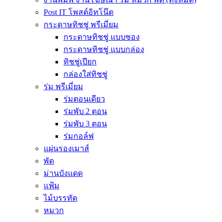
Post IT โพสต์อิทโน๊ต
กระดาษทิชชู่ พรีเมี่ยม
กระดาษทิชชู่ แบบซอง
กระดาษทิชชู่ แบบกล่อง
ทิชชู่เปียก
กล่องใส่ทิชชู่
ร่ม พรีเมี่ยม
ร่มตอนเดียว
ร่มพับ 2 ตอน
ร่มพับ 3 ตอน
ร่มกอล์ฟ
แผ่นรองเมาส์
พัด
ม่านบังแดด
แฟ้ม
ไม้บรรทัด
หมวก