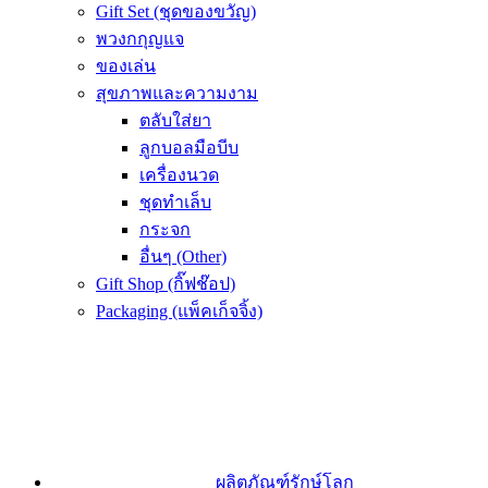
Gift Set (ชุดของขวัญ)
พวงกกุญแจ
ของเล่น
สุขภาพและความงาม
ตลับใส่ยา
ลูกบอลมือบีบ
เครื่องนวด
ชุดทำเล็บ
กระจก
อื่นๆ (Other)
Gift Shop (กิ๊ฟช๊อป)
Packaging (แพ็คเก็จจิ้ง)
ผลิตภัณฑ์รักษ์โลก