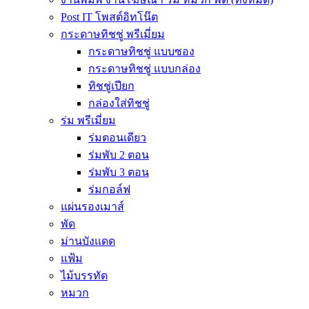
Post IT โพสต์อิทโน๊ต
กระดาษทิชชู่ พรีเมี่ยม
กระดาษทิชชู่ แบบซอง
กระดาษทิชชู่ แบบกล่อง
ทิชชู่เปียก
กล่องใส่ทิชชู่
ร่ม พรีเมี่ยม
ร่มตอนเดียว
ร่มพับ 2 ตอน
ร่มพับ 3 ตอน
ร่มกอล์ฟ
แผ่นรองเมาส์
พัด
ม่านบังแดด
แฟ้ม
ไม้บรรทัด
หมวก