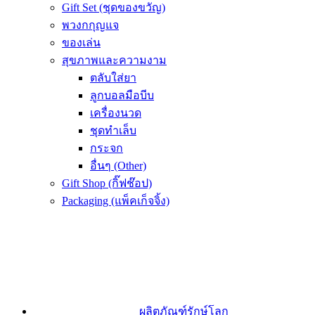
Gift Set (ชุดของขวัญ)
พวงกกุญแจ
ของเล่น
สุขภาพและความงาม
ตลับใส่ยา
ลูกบอลมือบีบ
เครื่องนวด
ชุดทำเล็บ
กระจก
อื่นๆ (Other)
Gift Shop (กิ๊ฟช๊อป)
Packaging (แพ็คเก็จจิ้ง)
ผลิตภัณฑ์รักษ์โลก