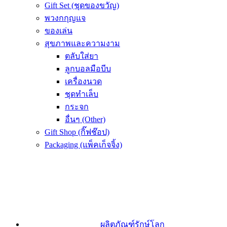
Gift Set (ชุดของขวัญ)
พวงกกุญแจ
ของเล่น
สุขภาพและความงาม
ตลับใส่ยา
ลูกบอลมือบีบ
เครื่องนวด
ชุดทำเล็บ
กระจก
อื่นๆ (Other)
Gift Shop (กิ๊ฟช๊อป)
Packaging (แพ็คเก็จจิ้ง)
ผลิตภัณฑ์รักษ์โลก