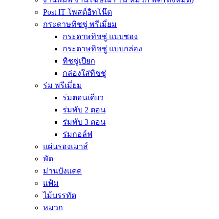
Post IT โพสต์อิทโน๊ต
กระดาษทิชชู่ พรีเมี่ยม
กระดาษทิชชู่ แบบซอง
กระดาษทิชชู่ แบบกล่อง
ทิชชู่เปียก
กล่องใส่ทิชชู่
ร่ม พรีเมี่ยม
ร่มตอนเดียว
ร่มพับ 2 ตอน
ร่มพับ 3 ตอน
ร่มกอล์ฟ
แผ่นรองเมาส์
พัด
ม่านบังแดด
แฟ้ม
ไม้บรรทัด
หมวก