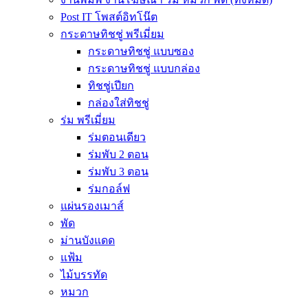
Post IT โพสต์อิทโน๊ต
กระดาษทิชชู่ พรีเมี่ยม
กระดาษทิชชู่ แบบซอง
กระดาษทิชชู่ แบบกล่อง
ทิชชู่เปียก
กล่องใส่ทิชชู่
ร่ม พรีเมี่ยม
ร่มตอนเดียว
ร่มพับ 2 ตอน
ร่มพับ 3 ตอน
ร่มกอล์ฟ
แผ่นรองเมาส์
พัด
ม่านบังแดด
แฟ้ม
ไม้บรรทัด
หมวก