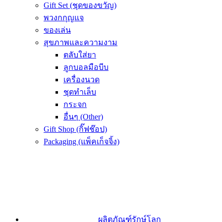
Gift Set (ชุดของขวัญ)
พวงกกุญแจ
ของเล่น
สุขภาพและความงาม
ตลับใส่ยา
ลูกบอลมือบีบ
เครื่องนวด
ชุดทำเล็บ
กระจก
อื่นๆ (Other)
Gift Shop (กิ๊ฟช๊อป)
Packaging (แพ็คเก็จจิ้ง)
ผลิตภัณฑ์รักษ์โลก