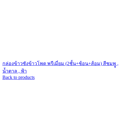
กล่องข้าวซังข้าวโพด พรีเมี่ยม (2ชั้น+ช้อน+ส้อม) สีชมพูู ,
น้ำตาล , ฟ้า
Back to products