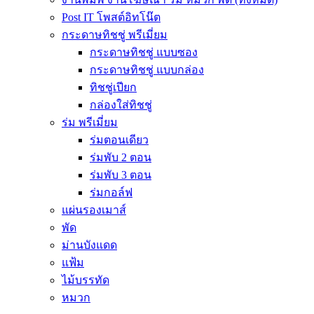
Post IT โพสต์อิทโน๊ต
กระดาษทิชชู่ พรีเมี่ยม
กระดาษทิชชู่ แบบซอง
กระดาษทิชชู่ แบบกล่อง
ทิชชู่เปียก
กล่องใส่ทิชชู่
ร่ม พรีเมี่ยม
ร่มตอนเดียว
ร่มพับ 2 ตอน
ร่มพับ 3 ตอน
ร่มกอล์ฟ
แผ่นรองเมาส์
พัด
ม่านบังแดด
แฟ้ม
ไม้บรรทัด
หมวก