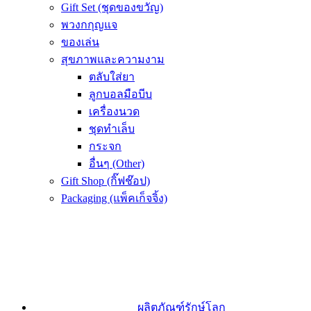
Gift Set (ชุดของขวัญ)
พวงกกุญแจ
ของเล่น
สุขภาพและความงาม
ตลับใส่ยา
ลูกบอลมือบีบ
เครื่องนวด
ชุดทำเล็บ
กระจก
อื่นๆ (Other)
Gift Shop (กิ๊ฟช๊อป)
Packaging (แพ็คเก็จจิ้ง)
ผลิตภัณฑ์รักษ์โลก