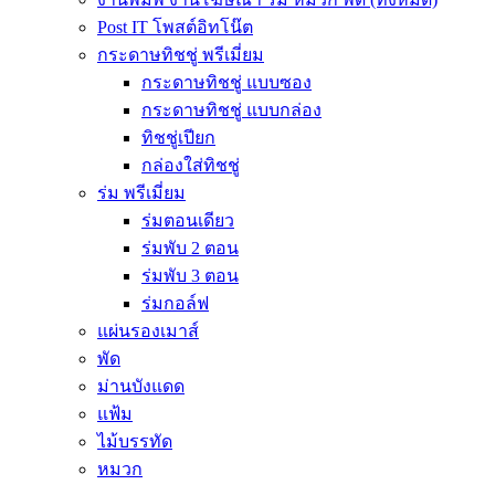
Post IT โพสต์อิทโน๊ต
กระดาษทิชชู่ พรีเมี่ยม
กระดาษทิชชู่ แบบซอง
กระดาษทิชชู่ แบบกล่อง
ทิชชู่เปียก
กล่องใส่ทิชชู่
ร่ม พรีเมี่ยม
ร่มตอนเดียว
ร่มพับ 2 ตอน
ร่มพับ 3 ตอน
ร่มกอล์ฟ
แผ่นรองเมาส์
พัด
ม่านบังแดด
แฟ้ม
ไม้บรรทัด
หมวก