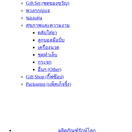
Gift Set (ชุดของขวัญ)
พวงกกุญแจ
ของเล่น
สุขภาพและความงาม
ตลับใส่ยา
ลูกบอลมือบีบ
เครื่องนวด
ชุดทำเล็บ
กระจก
อื่นๆ (Other)
Gift Shop (กิ๊ฟช๊อป)
Packaging (แพ็คเก็จจิ้ง)
ผลิตภัณฑ์รักษ์โลก