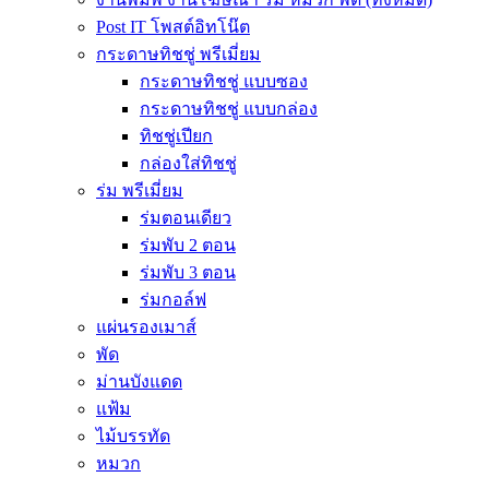
Post IT โพสต์อิทโน๊ต
กระดาษทิชชู่ พรีเมี่ยม
กระดาษทิชชู่ แบบซอง
กระดาษทิชชู่ แบบกล่อง
ทิชชู่เปียก
กล่องใส่ทิชชู่
ร่ม พรีเมี่ยม
ร่มตอนเดียว
ร่มพับ 2 ตอน
ร่มพับ 3 ตอน
ร่มกอล์ฟ
แผ่นรองเมาส์
พัด
ม่านบังแดด
แฟ้ม
ไม้บรรทัด
หมวก