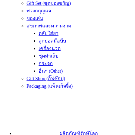
Gift Set (ชุดของขวัญ)
พวงกกุญแจ
ของเล่น
สุขภาพและความงาม
ตลับใส่ยา
ลูกบอลมือบีบ
เครื่องนวด
ชุดทำเล็บ
กระจก
อื่นๆ (Other)
Gift Shop (กิ๊ฟช๊อป)
Packaging (แพ็คเก็จจิ้ง)
ผลิตภัณฑ์รักษ์โลก