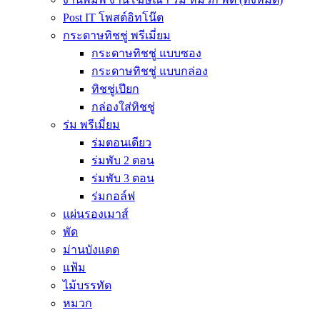
Post IT โพสต์อิทโน๊ต
กระดาษทิชชู่ พรีเมี่ยม
กระดาษทิชชู่ แบบซอง
กระดาษทิชชู่ แบบกล่อง
ทิชชู่เปียก
กล่องใส่ทิชชู่
ร่ม พรีเมี่ยม
ร่มตอนเดียว
ร่มพับ 2 ตอน
ร่มพับ 3 ตอน
ร่มกอล์ฟ
แผ่นรองเมาส์
พัด
ม่านบังแดด
แฟ้ม
ไม้บรรทัด
หมวก