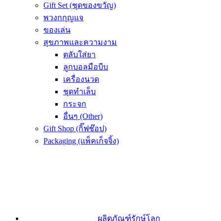
Gift Set (ชุดของขวัญ)
พวงกกุญแจ
ของเล่น
สุขภาพและความงาม
ตลับใส่ยา
ลูกบอลมือบีบ
เครื่องนวด
ชุดทำเล็บ
กระจก
อื่นๆ (Other)
Gift Shop (กิ๊ฟช๊อป)
Packaging (แพ็คเก็จจิ้ง)
ผลิตภัณฑ์รักษ์โลก