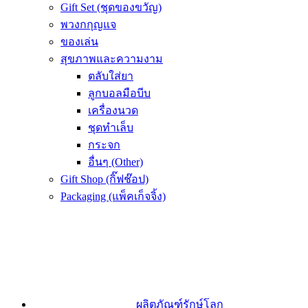
Gift Set (ชุดของขวัญ)
พวงกกุญแจ
ของเล่น
สุขภาพและความงาม
ตลับใส่ยา
ลูกบอลมือบีบ
เครื่องนวด
ชุดทำเล็บ
กระจก
อื่นๆ (Other)
Gift Shop (กิ๊ฟช๊อป)
Packaging (แพ็คเก็จจิ้ง)
ผลิตภัณฑ์รักษ์โลก