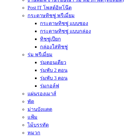
Post IT โพสต์อิทโน๊ต
กระดาษทิชชู่ พรีเมี่ยม
กระดาษทิชชู่ แบบซอง
กระดาษทิชชู่ แบบกล่อง
ทิชชู่เปียก
กล่องใส่ทิชชู่
ร่ม พรีเมี่ยม
ร่มตอนเดียว
ร่มพับ 2 ตอน
ร่มพับ 3 ตอน
ร่มกอล์ฟ
แผ่นรองเมาส์
พัด
ม่านบังแดด
แฟ้ม
ไม้บรรทัด
หมวก