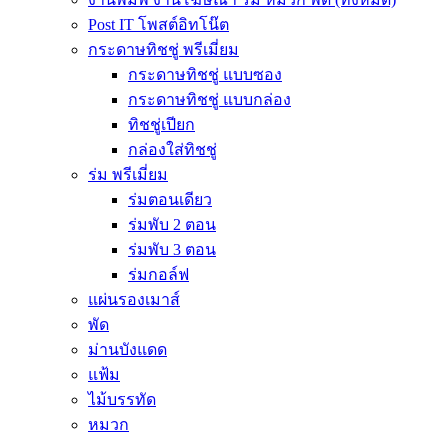
Post IT โพสต์อิทโน๊ต
กระดาษทิชชู่ พรีเมี่ยม
กระดาษทิชชู่ แบบซอง
กระดาษทิชชู่ แบบกล่อง
ทิชชู่เปียก
กล่องใส่ทิชชู่
ร่ม พรีเมี่ยม
ร่มตอนเดียว
ร่มพับ 2 ตอน
ร่มพับ 3 ตอน
ร่มกอล์ฟ
แผ่นรองเมาส์
พัด
ม่านบังแดด
แฟ้ม
ไม้บรรทัด
หมวก