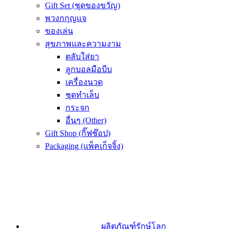
Gift Set (ชุดของขวัญ)
พวงกกุญแจ
ของเล่น
สุขภาพและความงาม
ตลับใส่ยา
ลูกบอลมือบีบ
เครื่องนวด
ชุดทำเล็บ
กระจก
อื่นๆ (Other)
Gift Shop (กิ๊ฟช๊อป)
Packaging (แพ็คเก็จจิ้ง)
ผลิตภัณฑ์รักษ์โลก