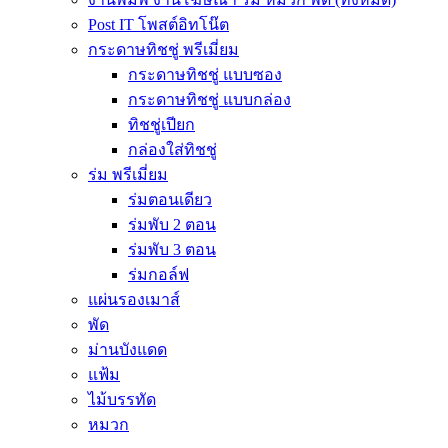
Post IT โพสต์อิทโน๊ต
กระดาษทิชชู่ พรีเมี่ยม
กระดาษทิชชู่ แบบซอง
กระดาษทิชชู่ แบบกล่อง
ทิชชู่เปียก
กล่องใส่ทิชชู่
ร่ม พรีเมี่ยม
ร่มตอนเดียว
ร่มพับ 2 ตอน
ร่มพับ 3 ตอน
ร่มกอล์ฟ
แผ่นรองเมาส์
พัด
ม่านบังแดด
แฟ้ม
ไม้บรรทัด
หมวก