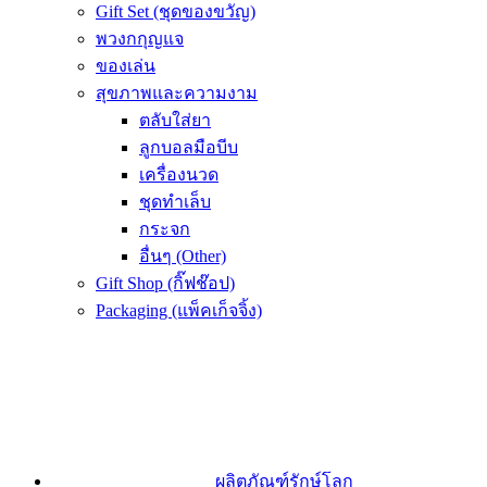
Gift Set (ชุดของขวัญ)
พวงกกุญแจ
ของเล่น
สุขภาพและความงาม
ตลับใส่ยา
ลูกบอลมือบีบ
เครื่องนวด
ชุดทำเล็บ
กระจก
อื่นๆ (Other)
Gift Shop (กิ๊ฟช๊อป)
Packaging (แพ็คเก็จจิ้ง)
ผลิตภัณฑ์รักษ์โลก